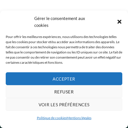
MAGAZINE
FLAT T-SHIRT COMPANY
Gérer le consentement aux
cookies
Pour offrir les meilleures expériences, nous utilisons des technologies telles
que les cookies pour stocker et/ou accéder aux informations des appareils. Le
Copyright 2026 ©
-
Plan du site
-
Mentions Légales
-
Politique de
fait de consentir à ces technologies nous permettra de traiter des données
confidentialité
-
Nous contacter
- En tant que Partenaire Amazon,
telles que le comportement de navigation ou les ID uniques sur ce site. Le fait de
ne pas consentir ou de retirer son consentement peut avoir un effet négatif sur
je réalise un bénéfice sur les achats remplissant les conditions
certaines caractéristiques et fonctions.
requises.
ACCEPTER
REFUSER
VOIR LES PRÉFÉRENCES
Politique de cookies
Mentions légales