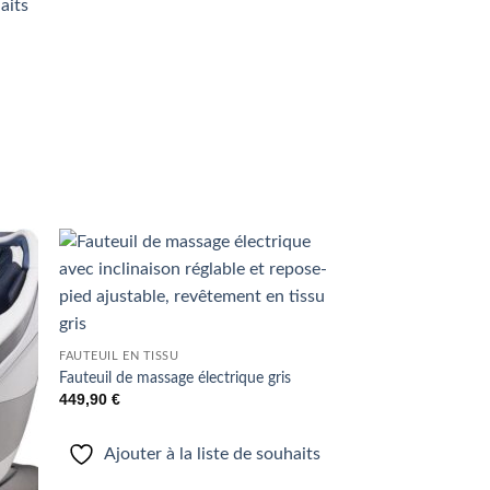
haits
uter
Ajouter
liste
à la liste
e
de
aits
souhaits
FAUTEUIL EN TISSU
Fauteuil de massage électrique gris
449,90
€
Ajouter à la liste de souhaits