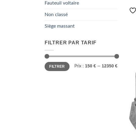
Fauteuil voltaire
Non classé
Siège massant
FILTRER PAR TARIF
Prix
Prix
150 €
12350 €
Prix :
—
FILTRER
min
max