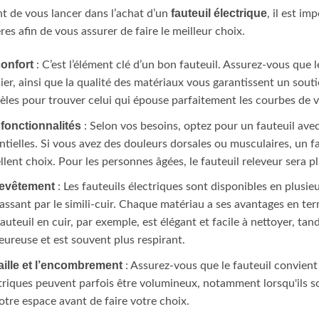
fauteuil électrique
t de vous lancer dans l’achat d’un
, il est i
ères afin de vous assurer de faire le meilleur choix.
confort
: C’est l’élément clé d’un bon fauteuil. Assurez-vous que l
ier, ainsi que la qualité des matériaux vous garantissent un souti
les pour trouver celui qui épouse parfaitement les courbes de v
fonctionnalités
: Selon vos besoins, optez pour un fauteuil ave
ntielles. Si vous avez des douleurs dorsales ou musculaires, un 
llent choix. Pour les personnes âgées, le fauteuil releveur sera p
revêtement
: Les fauteuils électriques sont disponibles en plusie
assant par le simili-cuir. Chaque matériau a ses avantages en term
auteuil en cuir, par exemple, est élégant et facile à nettoyer, ta
eureuse et est souvent plus respirant.
aille et l’encombrement
: Assurez-vous que le fauteuil convient à
triques peuvent parfois être volumineux, notamment lorsqu'ils s
otre espace avant de faire votre choix.