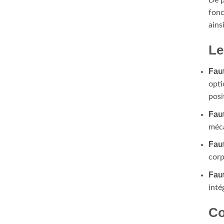
De p
fonc
ains
Le
Faut
opti
posi
Faut
méca
Faut
corp
Faut
inté
Co