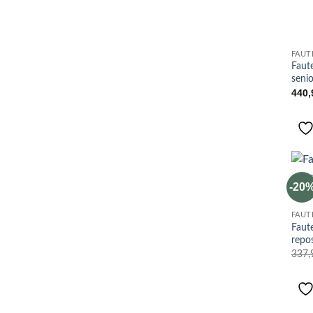
FAUT
Faut
senio
440
-20
FAUT
Faute
repo
337