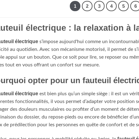
1
2
3
4
5
6
uteuil électrique : la relaxation à
auteuil électrique
s’impose aujourd'hui comme un incontournabl
icité au quotidien. Avec son mécanisme motorisé, il permet de s’in
le appui sur un bouton. Que ce soit pour lire, se reposer ou même 
es tout en vous offrant un confort sur mesure.
urquoi opter pour un fauteuil électri
auteuil électrique
est bien plus qu’un simple siège : il est un véri
érentes fonctionnalités, il vous permet d’adapter votre position 
ager des douleurs musculaires ou profiter d’un moment de détente
clinaison du dossier, du repose-pieds ou encore de bénéficier d’u
x de prédilection pour les personnes en quête de confort et de 
fauteuil 