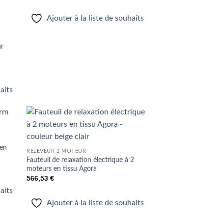
Ajouter à la liste de souhaits
ur
haits
uter
Ajouter
liste
à la liste
 en
e
de
RELEVEUR 2 MOTEUR
aits
souhaits
Fauteuil de relaxation électrique à 2
moteurs en tissu Agora
566,53
€
haits
Ajouter à la liste de souhaits