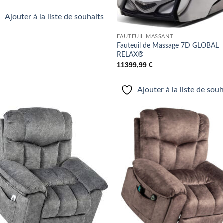
Ajouter à la liste de souhaits
FAUTEUIL MASSANT
Fauteuil de Massage 7D GLOBAL
RELAX®
11399,99
€
Ajouter à la liste de sou
Ajouter
Ajo
à la liste
à la 
de
d
souhaits
souh