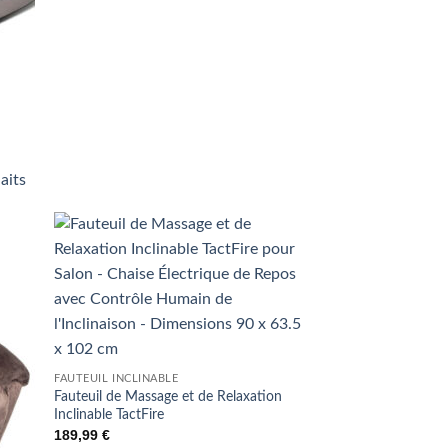
haits
uter
Ajouter
liste
à la liste
e
de
aits
souhaits
FAUTEUIL INCLINABLE
Fauteuil de Massage et de Relaxation
Inclinable TactFire
189,99
€