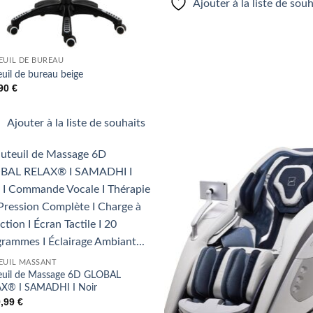
Ajouter à la liste de sou
EUIL DE BUREAU
euil de bureau beige
,90
€
Ajouter à la liste de souhaits
Ajouter
Ajo
à la liste
à la 
de
d
souhaits
souh
EUIL MASSANT
euil de Massage 6D GLOBAL
X® I SAMADHI I Noir
9,99
€