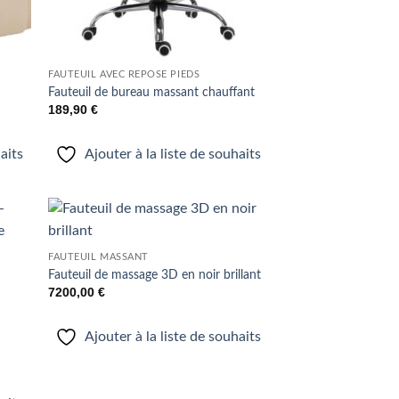
FAUTEUIL AVEC REPOSE PIEDS
Fauteuil de bureau massant chauffant
189,90
€
haits
Ajouter à la liste de souhaits
uter
Ajouter
FAUTEUIL MASSANT
liste
à la liste
e
de
Fauteuil de massage 3D en noir brillant
aits
souhaits
7200,00
€
Ajouter à la liste de souhaits