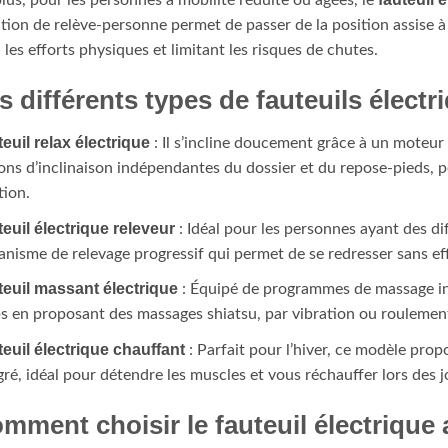
lus, pour les personnes à mobilité réduite ou âgées, le
tion de relève-personne permet de passer de la position assise à
i les efforts physiques et limitant les risques de chutes.
s différents types de fauteuils électr
euil relax électrique
: Il s’incline doucement grâce à un moteur
ons d’inclinaison indépendantes du dossier et du repose-pieds, 
tion.
euil électrique releveur
: Idéal pour les personnes ayant des diff
nisme de relevage progressif qui permet de se redresser sans eff
euil massant électrique
: Équipé de programmes de massage int
s en proposant des massages shiatsu, par vibration ou roulement
euil électrique chauffant
: Parfait pour l’hiver, ce modèle pro
gré, idéal pour détendre les muscles et vous réchauffer lors des j
mment choisir le fauteuil électrique