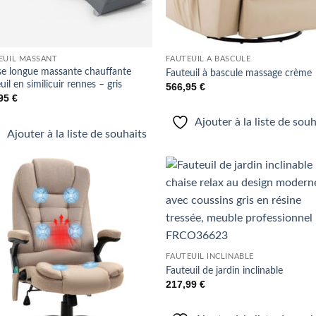
EUIL MASSANT
FAUTEUIL À BASCULE
se longue massante chauffante
Fauteuil à bascule massage crème
uil en similicuir rennes – gris
566,95
€
,95
€
Ajouter à la liste de sou
Ajouter à la liste de souhaits
Ajouter
Ajo
à la liste
à la 
de
d
souhaits
souh
FAUTEUIL INCLINABLE
Fauteuil de jardin inclinable
217,99
€