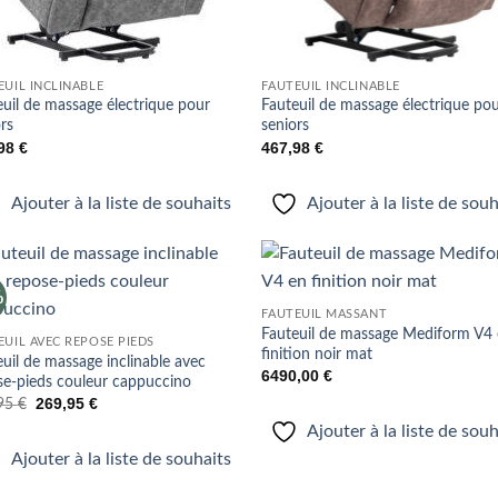
EUIL INCLINABLE
FAUTEUIL INCLINABLE
euil de massage électrique pour
Fauteuil de massage électrique po
rs
seniors
,98
€
467,98
€
Ajouter à la liste de souhaits
Ajouter à la liste de sou
%
Ajouter
Ajo
FAUTEUIL MASSANT
à la liste
à la 
Fauteuil de massage Mediform V4
de
d
EUIL AVEC REPOSE PIEDS
souhaits
souh
finition noir mat
uil de massage inclinable avec
6490,00
€
se-pieds couleur cappuccino
Le
Le
269,95
€
,95
€
prix
prix
Ajouter à la liste de sou
initial
actuel
était :
est :
Ajouter à la liste de souhaits
337,95 €.
269,95 €.