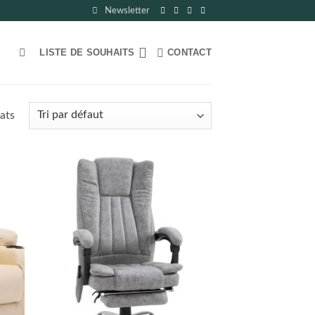
Newsletter
LISTE DE SOUHAITS
CONTACT
ats
uter
Ajouter
liste
à la liste
e
de
aits
souhaits