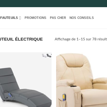
 FAUTEUILS
PROMOTIONS
PAS CHER
NOS CONSEILS
TEUIL ÉLECTRIQUE
Affichage de 1–15 sur 78 résult
Ajouter
Ajo
à la liste
à la 
de
d
souhaits
souh