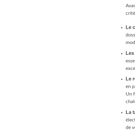
Avan
crit
Le 
doss
modè
Les 
esse
exce
Le 
en p
Un f
chal
La t
élec
de v