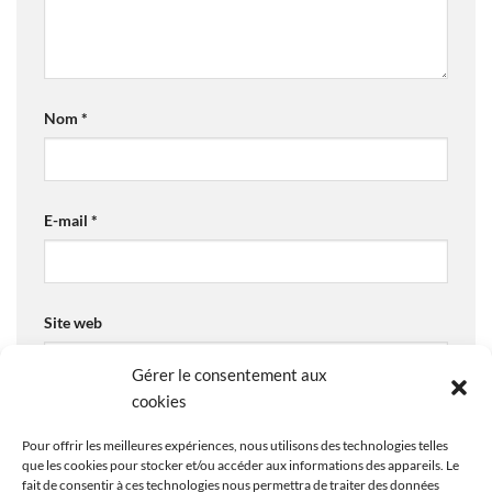
Nom
*
E-mail
*
Site web
Gérer le consentement aux
cookies
Enregistrer mon nom, mon e-mail et mon site dans le
Pour offrir les meilleures expériences, nous utilisons des technologies telles
navigateur pour mon prochain commentaire.
que les cookies pour stocker et/ou accéder aux informations des appareils. Le
fait de consentir à ces technologies nous permettra de traiter des données