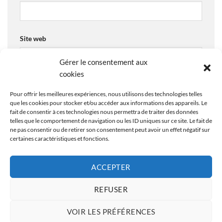
Site web
Gérer le consentement aux
cookies
Enregistrer mon nom, mon e-mail et mon site dans le
Pour offrir les meilleures expériences, nous utilisons des technologies telles
navigateur pour mon prochain commentaire.
que les cookies pour stocker et/ou accéder aux informations des appareils. Le
fait de consentir à ces technologies nous permettra de traiter des données
telles que le comportement de navigation ou les ID uniques sur ce site. Le fait de
ne pas consentir ou de retirer son consentement peut avoir un effet négatif sur
certaines caractéristiques et fonctions.
ACCEPTER
REFUSER
Copyright 2026 ©
-
Plan du site
-
Mentions Légales
-
Politique de
VOIR LES PRÉFÉRENCES
confidentialité
-
Nous contacter
- En tant que Partenaire Amazon,