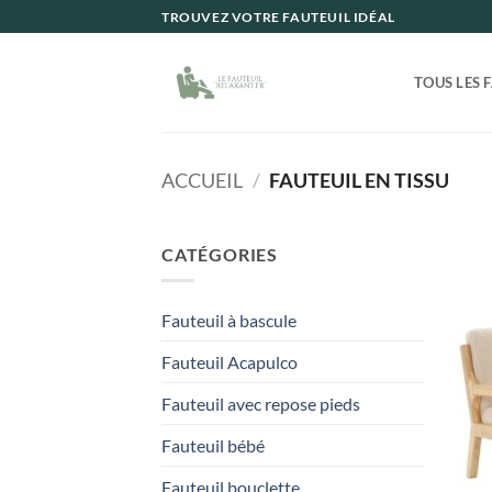
Passer
TROUVEZ VOTRE FAUTEUIL IDÉAL
au
contenu
TOUS LES 
ACCUEIL
/
FAUTEUIL EN TISSU
CATÉGORIES
Fauteuil à bascule
Fauteuil Acapulco
Fauteuil avec repose pieds
Fauteuil bébé
Fauteuil bouclette