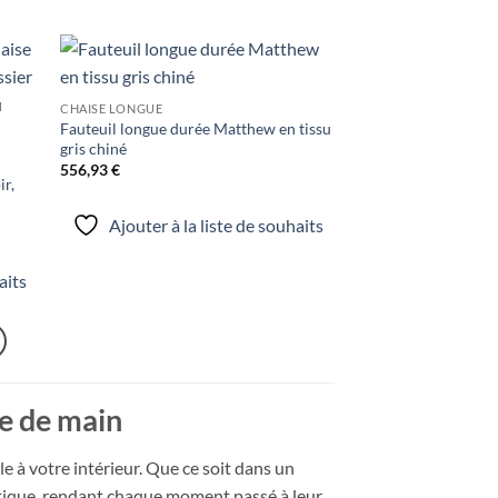
uter
Ajouter
CHAISE LONGUE
liste
à la liste
Fauteuil longue durée Matthew en tissu
e
de
aits
souhaits
gris chiné
556,93
€
ir,
Ajouter à la liste de souhaits
aits
ée de main
le à votre intérieur. Que ce soit dans un
hétique, rendant chaque moment passé à leur