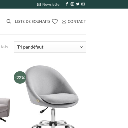
Newsletter
LISTE DE SOUHAITS
CONTACT
ltats
-22%
uter
Ajouter
liste
à la liste
e
de
aits
souhaits