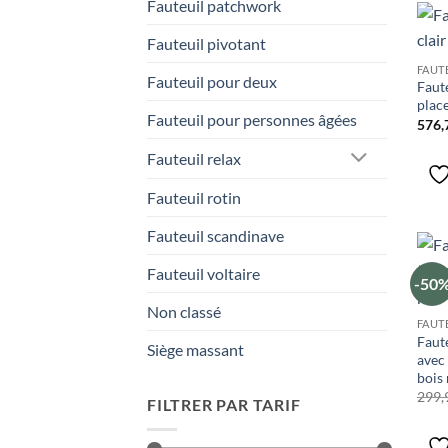
Fauteuil patchwork
Fauteuil pivotant
FAUTE
Fauteuil pour deux
Faute
plac
Fauteuil pour personnes âgées
576,
Fauteuil relax
Fauteuil rotin
Fauteuil scandinave
Fauteuil voltaire
-50
Non classé
FAUTE
Faute
Siège massant
avec
bois 
299,
FILTRER PAR TARIF