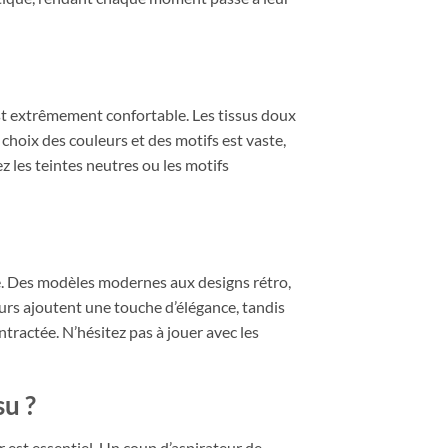
est extrêmement confortable. Les tissus doux
 choix des couleurs et des motifs est vaste,
z les teintes neutres ou les motifs
 Des modèles modernes aux designs rétro,
ours ajoutent une touche d’élégance, tandis
tractée. N’hésitez pas à jouer avec les
su ?
er est essentiel. Un coup d’aspirateur de