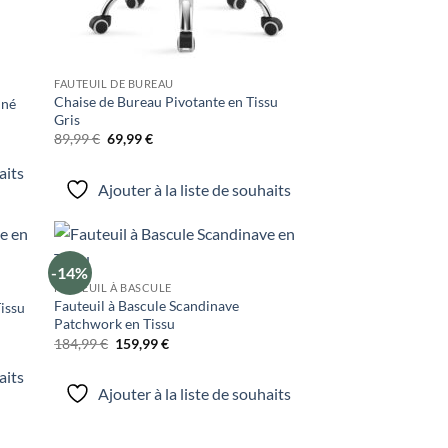
FAUTEUIL DE BUREAU
Chaise de Bureau Pivotante en Tissu
iné
Gris
Le
Le
89,99
€
69,99
€
prix
prix
initial
actuel
aits
était :
est :
Ajouter à la liste de souhaits
89,99 €.
69,99 €.
-14%
uter
Ajouter
FAUTEUIL À BASCULE
liste
à la liste
Fauteuil à Bascule Scandinave
e
de
Tissu
aits
souhaits
Patchwork en Tissu
Le
Le
184,99
€
159,99
€
prix
prix
initial
actuel
aits
était :
est :
Ajouter à la liste de souhaits
184,99 €.
159,99 €.