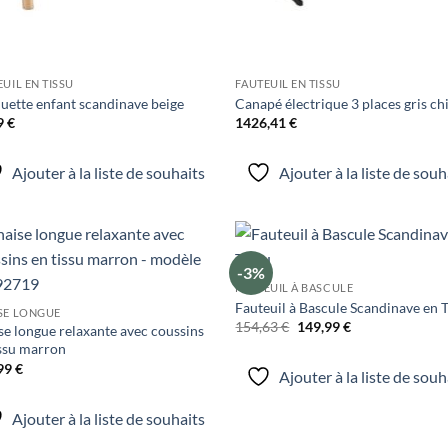
UIL EN TISSU
FAUTEUIL EN TISSU
uette enfant scandinave beige
Canapé électrique 3 places gris ch
9
€
1426,41
€
Ajouter à la liste de souhaits
Ajouter à la liste de souh
-3%
Ajouter
Ajo
FAUTEUIL À BASCULE
à la liste
à la 
de
d
Fauteuil à Bascule Scandinave en 
SE LONGUE
souhaits
souh
Le
Le
154,63
€
149,99
€
se longue relaxante avec coussins
prix
prix
issu marron
initial
actuel
était :
est :
99
€
Ajouter à la liste de souh
154,63 €.
149,99 €.
Ajouter à la liste de souhaits