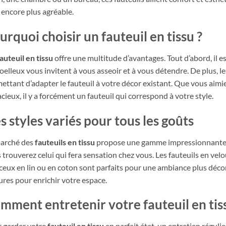
 encore plus agréable.
urquoi choisir un fauteuil en tissu ?
auteuil en tissu
offre une multitude d’avantages. Tout d’abord, il 
oelleux vous invitent à vous asseoir et à vous détendre. De plus, le
ettant d’adapter le fauteuil à votre décor existant. Que vous aimie
cieux, il y a forcément un fauteuil qui correspond à votre style.
s styles variés pour tous les goûts
arché des
fauteuils en tissu
propose une gamme impressionnante.
 trouverez celui qui fera sensation chez vous. Les fauteuils en vel
ceux en lin ou en coton sont parfaits pour une ambiance plus décon
ures pour enrichir votre espace.
mment entretenir votre fauteuil en tis
 garder votre
fauteuil en tissu
en parfait état, un entretien réguli