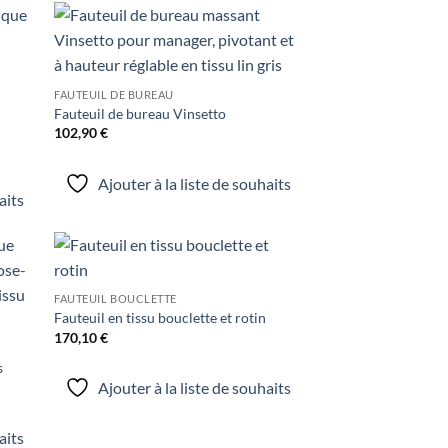
uter
Ajouter
liste
à la liste
e
de
FAUTEUIL DE BUREAU
aits
souhaits
Fauteuil de bureau Vinsetto
102,90
€
Ajouter à la liste de souhaits
aits
uter
Ajouter
FAUTEUIL BOUCLETTE
liste
à la liste
e
de
Fauteuil en tissu bouclette et rotin
aits
souhaits
170,10
€
s
Ajouter à la liste de souhaits
aits