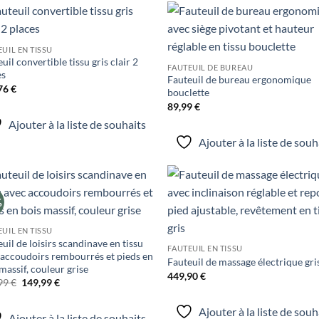
Ajouter
Ajo
UIL EN TISSU
à la liste
à la 
uil convertible tissu gris clair 2
de
d
FAUTEUIL DE BUREAU
souhaits
souh
es
Fauteuil de bureau ergonomique
76
€
bouclette
89,99
€
Ajouter à la liste de souhaits
Ajouter à la liste de souh
%
Ajouter
Ajo
à la liste
à la 
de
d
UIL EN TISSU
souhaits
souh
uil de loisirs scandinave en tissu
FAUTEUIL EN TISSU
 accoudoirs rembourrés et pieds en
Fauteuil de massage électrique gri
massif, couleur grise
449,90
€
Le
Le
99
€
149,99
€
prix
prix
initial
actuel
Ajouter à la liste de souh
était :
est :
Ajouter à la liste de souhaits