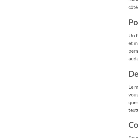
côté
Po
Un
f
et m
perm
auda
De
Le m
vous
que 
text
Co
Pour