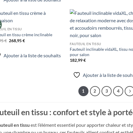
299,99 €.
149,99 €.
%
Ajouter
Ajo
UIL EN TISSU
à la liste
à la 
de
d
uil en tissu crème inclinable
souhaits
souh
Le
Le
95
€
268,95
€
prix
prix
FAUTEUIL EN TISSU
initial
actuel
Fauteuil inclinable vidaXL, tissu no
était :
est :
pour salon
Ajouter à la liste de souhaits
311,95 €.
268,95 €.
182,99
€
Ajouter à la liste de souh
1
2
3
4
uteuil en tissu : confort et style à port
auteuil en tissu
est l’élément essentiel pour apporter chaleur et sty
n, une chambre ou un bureau, ces fauteuils allient confort et est