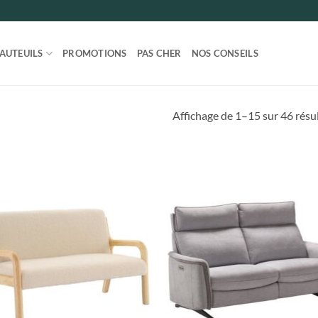
FAUTEUILS
PROMOTIONS
PAS CHER
NOS CONSEILS
Affichage de 1–15 sur 46 résu
Ajouter
Ajo
à la liste
à la 
de
d
souhaits
souh