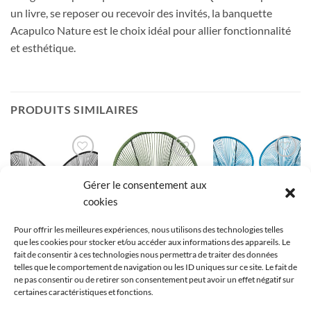
un livre, se reposer ou recevoir des invités, la banquette
Acapulco Nature est le choix idéal pour allier fonctionnalité
et esthétique.
PRODUITS SIMILAIRES
Ajouter
Ajouter
Ajouter
à la liste
à la liste
à la liste
Gérer le consentement aux
de
de
de
souhaits
souhaits
souhaits
cookies
Pour offrir les meilleures expériences, nous utilisons des technologies telles
que les cookies pour stocker et/ou accéder aux informations des appareils. Le
FAUTEUIL ACAPULCO
FAUTEUIL ACAPULCO
FAUTEUIL ACAPULCO
fait de consentir à ces technologies nous permettra de traiter des données
Pack 2 fauteuils
Fauteuil Acapulco
Chaises de jardin et
telles que le comportement de navigation ou les ID uniques sur ce site. Le fait de
Acapulco noir
Kare Design
table Acapulco
ne pas consentir ou de retirer son consentement peut avoir un effet négatif sur
192,60
€
72,03
€
118,99
€
certaines caractéristiques et fonctions.