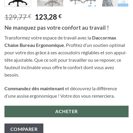
Le
Le
129,77
123,28
€
€
prix
prix
Ne manquez pas votre confort au travail !
initial
actuel
était :
est :
Transformez votre espace de travail avec la
Daccormax
129,77 €.
123,28 €.
Chaise Bureau Ergonomique
. Profitez d’un soutien optimal
pour votre dos grâce à ses accoudoirs réglables et son appui-
tête ajustable. Que ce soit pour travailler ou se reposer, ce
fauteuil inclinable vous offre le confort dont vous avez
besoin.
Commandez dès maintenant
et découvrez la différence
d’une assise ergonomique ! Votre dos vous remerciera.
ACHETER
COMPARER