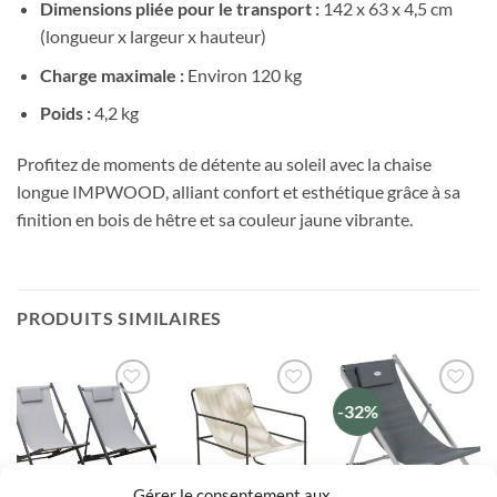
Dimensions pliée pour le transport :
142 x 63 x 4,5 cm
(longueur x largeur x hauteur)
Charge maximale :
Environ 120 kg
Poids :
4,2 kg
Profitez de moments de détente au soleil avec la chaise
longue IMPWOOD, alliant confort et esthétique grâce à sa
finition en bois de hêtre et sa couleur jaune vibrante.
PRODUITS SIMILAIRES
-32%
Ajouter
Ajouter
Ajouter
à la liste
à la liste
à la liste
de
de
de
souhaits
souhaits
souhaits
Gérer le consentement aux