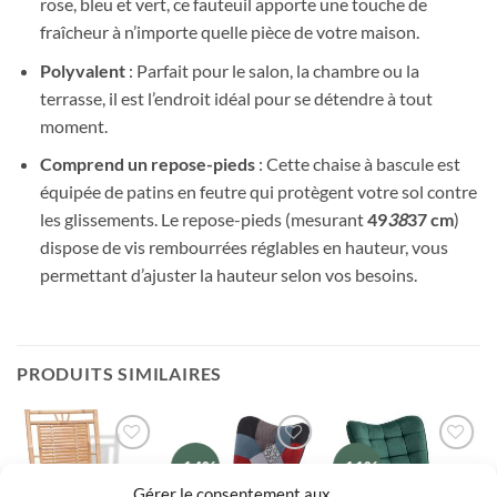
rose, bleu et vert, ce fauteuil apporte une touche de
fraîcheur à n’importe quelle pièce de votre maison.
Polyvalent
: Parfait pour le salon, la chambre ou la
terrasse, il est l’endroit idéal pour se détendre à tout
moment.
Comprend un repose-pieds
: Cette chaise à bascule est
équipée de patins en feutre qui protègent votre sol contre
les glissements. Le repose-pieds (mesurant
49
38
37 cm
)
dispose de vis rembourrées réglables en hauteur, vous
permettant d’ajuster la hauteur selon vos besoins.
PRODUITS SIMILAIRES
-14%
-11%
Ajouter
Ajouter
Ajouter
à la liste
à la liste
à la liste
Gérer le consentement aux
de
de
de