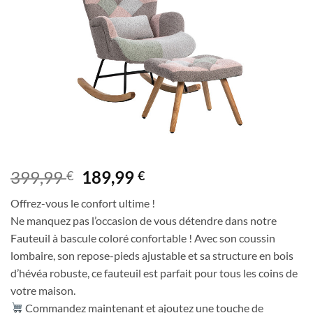
de
souhaits
Le
Le
399,99
189,99
€
€
prix
prix
Offrez-vous le confort ultime !
initial
actuel
Ne manquez pas l’occasion de vous détendre dans notre
était :
est :
Fauteuil à bascule coloré confortable ! Avec son coussin
399,99 €.
189,99 €.
lombaire, son repose-pieds ajustable et sa structure en bois
d’hévéa robuste, ce fauteuil est parfait pour tous les coins de
votre maison.
Commandez maintenant et ajoutez une touche de