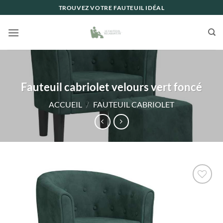
Passer
TROUVEZ VOTRE FAUTEUIL IDÉAL
au
contenu
Fauteuil cabriolet velours vert foncé
ACCUEIL
/
FAUTEUIL CABRIOLET
Ajouter
à la liste
de
souhaits