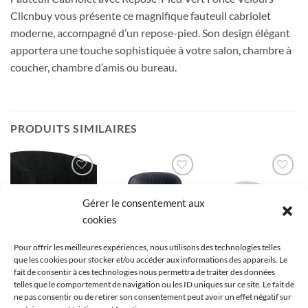
Clicnbuy vous présente ce magnifique fauteuil cabriolet
moderne, accompagné d’un repose-pied. Son design élégant
apportera une touche sophistiquée à votre salon, chambre à
coucher, chambre d’amis ou bureau.
PRODUITS SIMILAIRES
Ajouter
Ajouter
Ajouter
à la liste
à la liste
à la liste
Gérer le consentement aux
de
de
de
souhaits
souhaits
souhaits
cookies
Pour offrir les meilleures expériences, nous utilisons des technologies telles
que les cookies pour stocker et/ou accéder aux informations des appareils. Le
FAUTEUIL CABRIOLET
FAUTEUIL CABRIOLET
FAUTEUIL CABRIOLET
fait de consentir à ces technologies nous permettra de traiter des données
Fauteuil Cabriolet
Fauteuil cabriolet
Fauteuil cabriolet
telles que le comportement de navigation ou les ID uniques sur ce site. Le fait de
Noir Velours avec
velours noir pieds
pivotant beige
ne pas consentir ou de retirer son consentement peut avoir un effet négatif sur
Accoudoirs
dorés
Emeric