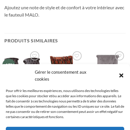
Ajoutez une note de style et de confort à votre intérieur avec
le fauteuil MALO.
PRODUITS SIMILAIRES
-17%
Ajouter
Ajouter
Ajouter
à la liste
à la liste
à la liste
Gérer le consentement aux
de
de
de
souhaits
souhaits
souhaits
cookies
Pour offrir les meilleures expériences, nous utilisons des technologies telles
que les cookies pour stocker et/ou accéder aux informations des appareils. Le
FAUTEUIL CRAPAUD
FAUTEUIL CRAPAUD
FAUTEUIL CRAPAUD
fait de consentir à ces technologies nous permettra de traiter des données
2 Fauteuils en
Fauteuil crapaud
Fauteuil crapaud en
telles que le comportement de navigation ou les ID uniques sur ce site. Le fait de
Velours
multicolore motifs
tissu chic
ne pas consentir ou de retirer son consentement peut avoir un effet négatif sur
géométriques
Le
Le
415,99
€
345,99
€
79,99
€
certaines caractéristiques et fonctions.
prix
prix
329,78
€
initial
actuel
était :
est :
Ajouter à la
Ajouter à la
415,99 €.
345,99 €.