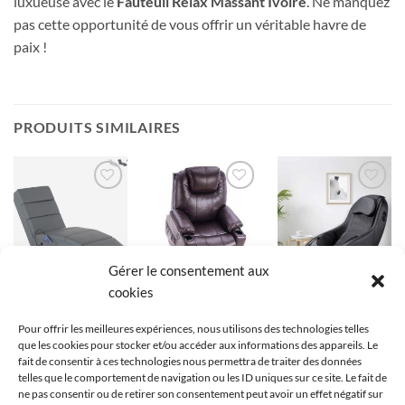
luxueuse avec le
Fauteuil Relax Massant Ivoire
. Ne manquez
pas cette opportunité de vous offrir un véritable havre de
paix !
PRODUITS SIMILAIRES
Ajouter
Ajouter
Ajouter
à la liste
à la liste
à la liste
de
de
de
souhaits
souhaits
souhaits
Gérer le consentement aux
cookies
FAUTEUIL MASSANT
FAUTEUIL MASSANT
FAUTEUIL MASSANT
Chaise longue
Fauteuil électrique
Fauteuil massant
Pour offrir les meilleures expériences, nous utilisons des technologies telles
massante
M MCombo
irest 3d massage –
que les cookies pour stocker et/ou accéder aux informations des appareils. Le
chauffante fauteuil
releveur, connexion
noir
fait de consentir à ces technologies nous permettra de traiter des données
en similicuir rennes
USB (similicuir
664,95
€
telles que le comportement de navigation ou les ID uniques sur ce site. Le fait de
– gris
marron)
ne pas consentir ou de retirer son consentement peut avoir un effet négatif sur
290,95
€
499,99
€