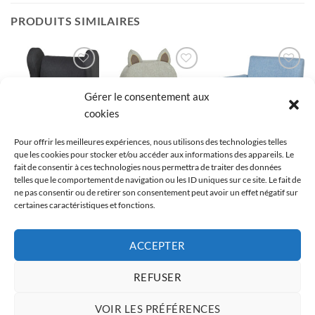
PRODUITS SIMILAIRES
Ajouter
Ajouter
Ajouter
à la liste
à la liste
à la liste
Gérer le consentement aux
de
de
de
souhaits
souhaits
souhaits
cookies
Pour offrir les meilleures expériences, nous utilisons des technologies telles
que les cookies pour stocker et/ou accéder aux informations des appareils. Le
FAUTEUIL ENFANT
FAUTEUIL ENFANT
FAUTEUIL ENFANT
fait de consentir à ces technologies nous permettra de traiter des données
Fauteuil enfant
Fauteuil enfant
Fauteuil enfant
telles que le comportement de navigation ou les ID uniques sur ce site. Le fait de
confort oreilles lin
scandinave chat gris
scandinave confort
ne pas consentir ou de retirer son consentement peut avoir un effet négatif sur
gris
lin bleu
76,90
€
certaines caractéristiques et fonctions.
62,90
€
69,90
€
Ajouter à la
Ajouter à la
Ajouter à la
ACCEPTER
liste de souhaits
liste de souhaits
liste de souhaits
REFUSER
Copyright 2026 ©
-
Plan du site
-
Mentions Légales
-
Politique de
VOIR LES PRÉFÉRENCES