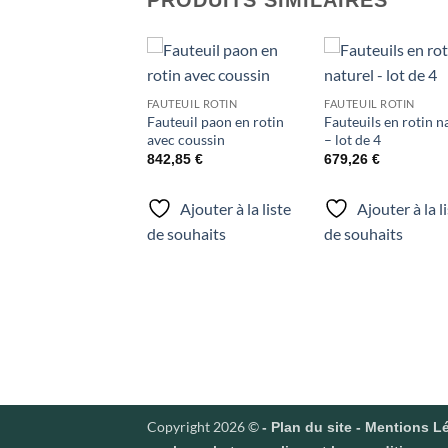
Ajouter
Ajo
FAUTEUIL ROTIN
FAUTEUIL ROTIN
à la liste
à la 
Fauteuil paon en rotin
Fauteuils en rotin n
de
d
souhaits
souh
avec coussin
– lot de 4
842,85
€
679,26
€
Ajouter à la liste
Ajouter à la l
de souhaits
de souhaits
Copyright 2026 ©
-
Plan du site
-
Mentions Lé