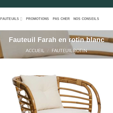
 FAUTEUILS
PROMOTIONS
PAS CHER
NOS CONSEILS
Fauteuil Farah en rotin blanc
ACCUEIL
/
FAUTEUIL ROTIN
Ajou
à la li
de
souha