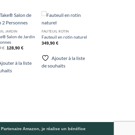
Ajouter
Ajouter
IL JARDIN
FAUTEUIL ROTIN
à la liste
à la liste
e® Salon de Jardin
de
de
Fauteuil en rotin naturel
souhaits
souhaits
sonnes
349,90
€
Le
Le
9
€
128,90
€
prix
prix
initial
actuel
Ajouter à la liste
était :
est :
jouter à la liste
134,99 €.
128,90 €.
de souhaits
uhaits
 Partenaire Amazon, je réalise un bénéfice