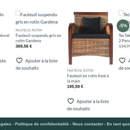
-5%
uter
Ajouter
Ajouter
FAUTEUIL ROTIN
FAUTEU
liste
à la liste
à la liste
aturel
Fauteuil suspendu gris en
TecTak
e
de
de
aits
souhaits
souhaits
rotin Gardena
2 Per
134,9
369,56
€
iste
Ajouter à la liste
A
de souhaits
de so
FAUTEUIL ROTIN
Fauteuil en rotin tissé à
la main
195,59
€
Ajouter à la liste
de souhaits
gales
-
Politique de confidentialité
-
Nous contacter
- En tant que