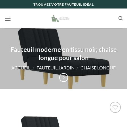
Passer
TROUVEZ VOTRE FAUTEUIL IDÉAL
au
contenu
Fauteuil moderne en tissu noir, chaise
longue pour salon
ACCUEIL
/
FAUTEUIL JARDIN
/
CHAISE LONGUE
Ajouter
à la liste