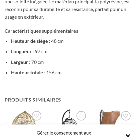
une solidité inégalée. Le matériau principal, la polyrésine, est
reconnu pour sa durabilité et sa résistance, parfait pour un
usage en extérieur.
Caractéristiques supplémentaires
Hauteur de siège
: 48 cm
Longueur
: 97 cm
Largeur
: 70 cm
Hauteur totale
: 156 cm
PRODUITS SIMILAIRES
Ajouter
Ajouter
Ajouter
à la liste
à la liste
à la liste
Gérer le consentement aux
de
de
de