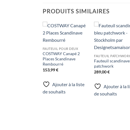
PRODUITS SIMILAIRES
Ajouter
Ajo
à la liste
à la 
de
d
FAUTEUIL POUR DEUX
souhaits
souh
COSTWAY Canapé 2
FAUTEUIL PATCHWOR
Places Scandinave
Fauteuil scandinave
Rembourré
patchwork
153,99
€
289,00
€
Ajouter à la liste
Ajouter à la l
de souhaits
de souhaits