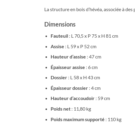
La structure en bois d’hévéa, associée à des 
Dimensions
Fauteuil
: L 70,5 x P 75 x H 81 cm
Assise
: L 59 x P 52 cm
Hauteur d’assise
: 47 cm
Épaisseur assise
: 6 cm
Dossier
: L 58 x H 43 cm
Épaisseur dossier
: 4 cm
Hauteur d’accoudoir
: 59 cm
Poids net
: 11,80 kg
Poids maximum supporté
: 110 kg