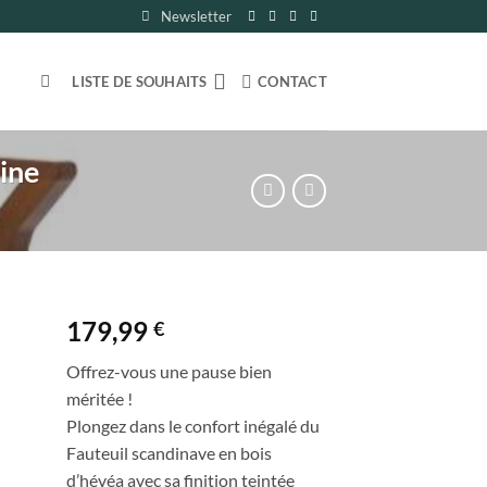
Newsletter
LISTE DE SOUHAITS
CONTACT
ine
179,99
€
ter
Offrez-vous une pause bien
ste
méritée !
Plongez dans le confort inégalé du
its
Fauteuil scandinave en bois
d’hévéa avec sa finition teintée