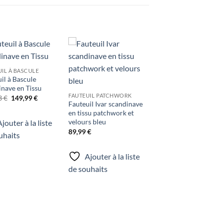
Ajouter
Ajouter
UIL À BASCULE
à la liste
à la liste
il à Bascule
de
de
souhaits
souhaits
nave en Tissu
FAUTEUIL PATCHWORK
Le
Le
3
€
149,99
€
Fauteuil Ivar scandinave
prix
prix
initial
actuel
en tissu patchwork et
était :
est :
velours bleu
jouter à la liste
154,63 €.
149,99 €.
89,99
€
uhaits
Ajouter à la liste
de souhaits