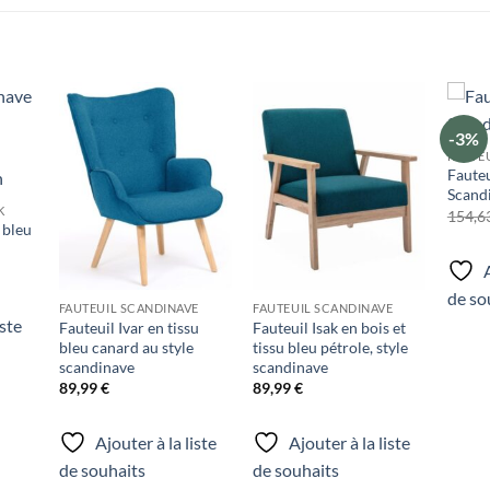
-3%
uter
Ajouter
Ajouter
FAUTE
liste
à la liste
à la liste
Fauteu
e
de
de
aits
souhaits
souhaits
Scandi
K
154,6
 bleu
A
de so
FAUTEUIL SCANDINAVE
FAUTEUIL SCANDINAVE
iste
Fauteuil Ivar en tissu
Fauteuil Isak en bois et
bleu canard au style
tissu bleu pétrole, style
scandinave
scandinave
89,99
€
89,99
€
Ajouter à la liste
Ajouter à la liste
de souhaits
de souhaits