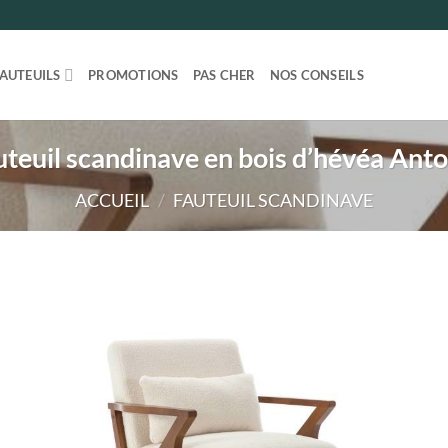
FAUTEUILS
PROMOTIONS
PAS CHER
NOS CONSEILS
uteuil scandinave en bois d’hévéa Anto
ACCUEIL
/
FAUTEUIL SCANDINAVE
Ajou
à la li
de
souha