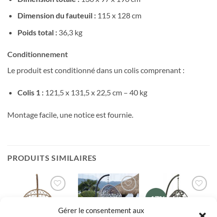
Dimension du fauteuil :
115 x 128 cm
Poids total :
36,3 kg
Conditionnement
Le produit est conditionné dans un colis comprenant :
Colis 1 :
121,5 x 131,5 x 22,5 cm – 40 kg
Montage facile, une notice est fournie.
PRODUITS SIMILAIRES
-17%
Ajouter
Ajouter
Ajouter
à la liste
à la liste
à la liste
Gérer le consentement aux
de
de
de