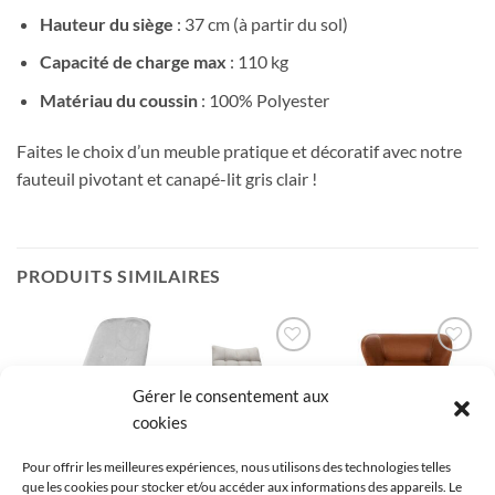
Hauteur du siège
: 37 cm (à partir du sol)
Capacité de charge max
: 110 kg
Matériau du coussin
: 100% Polyester
Faites le choix d’un meuble pratique et décoratif avec notre
fauteuil pivotant et canapé-lit gris clair !
PRODUITS SIMILAIRES
Ajouter
Ajouter
Ajouter
à la liste
à la liste
à la liste
Gérer le consentement aux
de
de
de
souhaits
souhaits
souhaits
cookies
Pour offrir les meilleures expériences, nous utilisons des technologies telles
que les cookies pour stocker et/ou accéder aux informations des appareils. Le