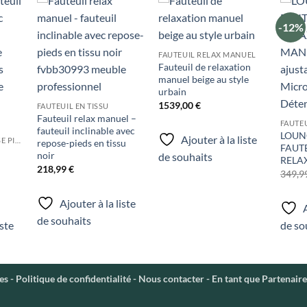
-12%
uter
Ajouter
Ajouter
liste
à la liste
à la liste
e
de
de
FAUTEUIL RELAX MANUEL
aits
souhaits
souhaits
Fauteuil de relaxation
manuel beige au style
urbain
1539,00
€
FAUTEUIL EN TISSU
Fauteuil relax manuel –
FAUTE
fauteuil inclinable avec
LOUN
Ajouter à la liste
FAUTEUIL AVEC REPOSE PIEDS
repose-pieds en tissu
FAUTE
noir
de souhaits
RELA
218,99
€
349,9
Ajouter à la liste
A
de souhaits
iste
de so
es
-
Politique de confidentialité
-
Nous contacter
- En tant que Partenaire