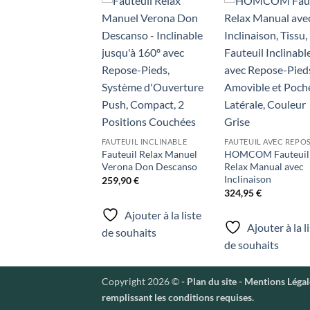
Ajouter
Ajo
à la liste
à la 
de
d
souhaits
souh
FAUTEUIL INCLINABLE
Fauteuil Relax Manuel
HOMCOM Fauteuil
Verona Don Descanso
Relax Manual avec
Inclinaison
259,90
€
324,95
€
Ajouter à la liste
Ajouter à la l
de souhaits
de souhaits
Copyright 2026 ©
-
Plan du site
-
Mentions Légal
remplissant les conditions requises.