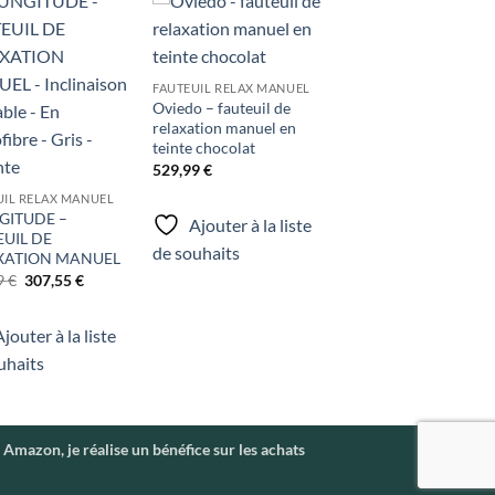
Ajouter
Ajouter
à la liste
à la liste
de
de
FAUTEUIL RELAX MANUEL
souhaits
souhaits
Oviedo – fauteuil de
relaxation manuel en
teinte chocolat
529,99
€
UIL RELAX MANUEL
GITUDE –
Ajouter à la liste
UIL DE
de souhaits
XATION MANUEL
Le
Le
9
€
307,55
€
prix
prix
initial
actuel
était :
est :
jouter à la liste
349,99 €.
307,55 €.
uhaits
 Amazon, je réalise un bénéfice sur les achats