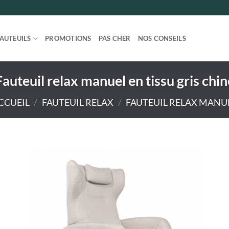
FAUTEUILS
PROMOTIONS
PAS CHER
NOS CONSEILS
Fauteuil relax manuel en tissu gris chin
CCUEIL
/
FAUTEUIL RELAX
/
FAUTEUIL RELAX MANU
Ajou
à la li
de
souha