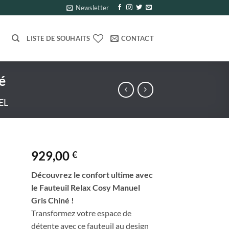
Newsletter
LISTE DE SOUHAITS
CONTACT
é
EL
929,00
€
ter
Découvrez le confort ultime avec
ste
le Fauteuil Relax Cosy Manuel
Gris Chiné !
its
Transformez votre espace de
détente avec ce fauteuil au design