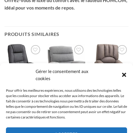
Offrez-vous le luxe du confort avec le fauteuil HOMCOM,
idéal pour vos moments de repos.
PRODUITS SIMILAIRES
Ajouter
Ajouter
Ajouter
à la liste
à la liste
à la liste
de
de
de
Gérer le consentement aux
souhaits
souhaits
souhaits
cookies
Pour offrir les meilleures expériences, nous utilisons des technologies telles
FAUTEUIL AVEC REPOSE PIEDS
FAUTEUIL AVEC REPOSE PIEDS
FAUTEUIL INCLINABLE
que les cookies pour stocker et/ou accéder aux informations des appareils. Le
HOMCOM Fauteuil
HOMCOM Fauteuil
HOMCOM Fauteuil
fait de consentir à ces technologies nous permettra de traiter des données
Relax avec
Relax Manuel
releveur électrique
telles que le comportement de navigation ou les ID uniques sur ce site. Le fait de
inclinaison, repose-
Incliné avec Repose-
relax inclinable
ne pas consentir ou de retirer son consentement peut avoir un effet négatif sur
pieds réglable
Pied
425,90
€
certaines caractéristiques et fonctions.
308,90
€
336,90
€
Ajouter à la