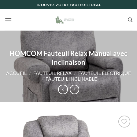
Passer
TROUVEZ VOTRE FAUTEUIL IDÉAL
au
contenu
HOMCOM Fauteuil Relax Manual avec
Inclinaison
ACCUEIL
/
FAUTEUIL RELAX
/
FAUTEUIL ÉLECTRIQUE
/
FAUTEUIL INCLINABLE
Ajouter